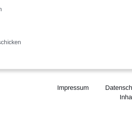
n
 einem neuen Fenster
em neuen Fenster
schicken
h in einem neuen Fenster
Impressum
Datensch
Inha
tions- und Kompetenzzentrum gegen Extremismus