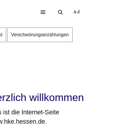
A-Z
eite
ite
kt
Verschwörungserzählungen
rzlich willkommen
 ist die Internet-Seite
.hke.hessen.de.