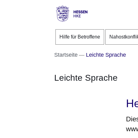
Direkt zum Kopf der S
Direkt zum Inhalt
Direkt zum Fuß der Se
Hessen
-
Hilfe für Betroffene
Nahostkonfli
HKE
Startseite
Leichte Sprache
Leichte Sprache
He
Dies
www