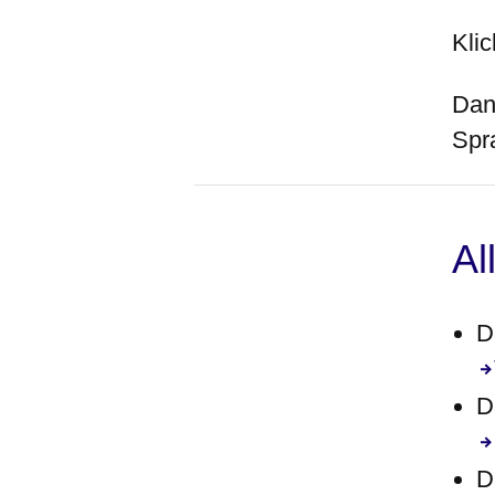
Klic
Dan
Spr
Al
D
D
D