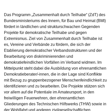
Öffnet sich in einem neuen Fenster
Öffnet sich in einem neuen Fenster
Öffnet sich in einem neuen Fenster
Öffnet sich in einem neuen Fenster
Öffnet sich in einem neuen Fenster
Das Programm „Zusammenhalt durch Teilhabe“ (ZdT) des
Bundesministeriums des Innern, für Bau und Heimat (BMI)
fördert in ländlichen und strukturschwachen Gegenden
Projekte für demokratische Teilhabe und gegen
Extremismus. Ziel von Zusammenhalt durch Teilhabe ist
es, Vereine und Verbände zu fördern, die sich der
Etablierung demokratischer Verbandsstrukturen und der
Bearbeitung von diskriminierenden und
demokratiefeindlichen Vorfällen im Verband widmen. Im
Mittelpunkt steht dabei die Ausbildung von ehrenamtlichen
Demokratieberater/-innen, die in der Lage sind Konflikte
mit Bezug zu gruppenbezogener Menschenfeindlichkeit zu
identifizieren und zu bearbeiten. Die Projekte stützen sich
vor allem auf die Potentiale im Amateursport, in den
freiwilligen Feuerwehren, den ehrenamtlichen
Gliederungen des Technischen Hilfswerks (THW) sowie in
der Wohlfahrt und anderen zivilgesellschaftlichen