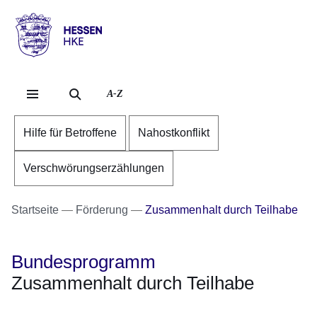
Direkt zum Kopf der Se
Direkt zum Inhalt
Direkt zum Fuß der Sei
Hessen
-
HKE
A-Z
Hilfe für Betroffene
Nahostkonflikt
Verschwörungserzählungen
Startseite
Förderung
Zusammenhalt durch Teilhabe
Bundesprogramm
Zusammenhalt durch Teilhabe