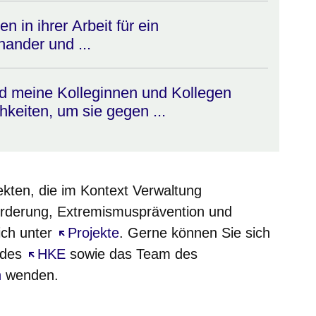
in ihrer Arbeit für ein
nander und ...
nd meine Kolleginnen und Kollegen
keiten, um sie gegen ...
ekten, die im Kontext Verwaltung
derung, Extremismusprävention und
sich unter
Öffnet sich in einem neuen Fenster
Projekte
. Gerne können Sie sich
 des
Öffnet sich in einem neuen Fenster
HKE
sowie das Team des
nster
n
wenden.