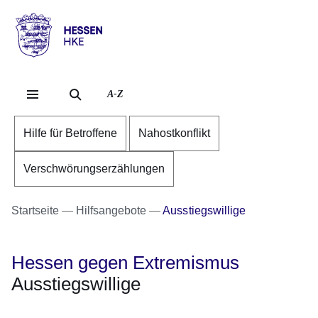
Direkt zum Kopf der Se
Direkt zum Inhalt
Direkt zum Fuß der Sei
Hessen
-
HKE
A-Z
Hilfe für Betroffene
Nahostkonflikt
Verschwörungserzählungen
Startseite
Hilfsangebote
Ausstiegswillige
Hessen gegen Extremismus
Ausstiegswillige