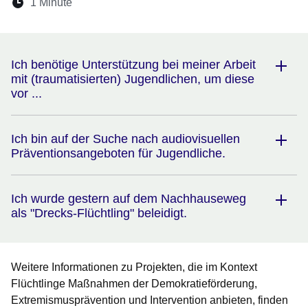
Lesedauer:
1 Minute
Öffnet sich in einem neuen Fenster
Öffnet sich in einem neuen Fenster
Öffnet sich in einem neuen Fenster
Öffnet sich in einem neuen Fen
Öffnet sich in einem neuen
Ich benötige Unterstützung bei meiner Arbeit
mit (traumatisierten) Jugendlichen, um diese
vor ...
Ich bin auf der Suche nach audiovisuellen
Präventionsangeboten für Jugendliche.
Ich wurde gestern auf dem Nachhauseweg
als "Drecks-Flüchtling" beleidigt.
Weitere Informationen zu Projekten, die im Kontext
Flüchtlinge Maßnahmen der Demokratieförderung,
Extremismusprävention und Intervention anbieten, finden