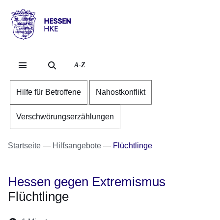
Direkt zum Kopf der Se
Direkt zum Inhalt
Direkt zum Fuß der Sei
Hessen
-
HKE
A-Z
Hilfe für Betroffene
Nahostkonflikt
Verschwörungserzählungen
Startseite
Hilfsangebote
Flüchtlinge
Hessen gegen Extremismus
Flüchtlinge