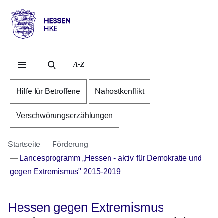
Direkt zum Kopf der Se
Direkt zum Inhalt
Direkt zum Fuß der Sei
Hessen
-
HKE
A-Z
Hilfe für Betroffene
Nahostkonflikt
Verschwörungserzählungen
Startseite
Förderung
Landesprogramm „Hessen - aktiv für Demokratie und
gegen Extremismus" 2015-2019
Hessen gegen Extremismus