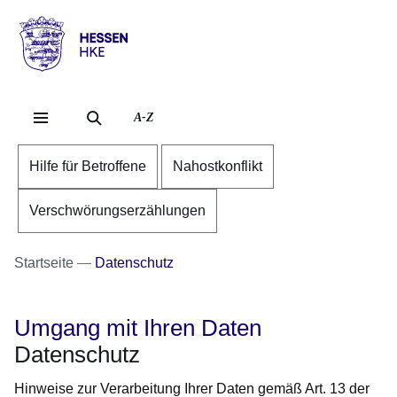
Direkt zum Kopf der Se
Direkt zum Inhalt
Direkt zum Fuß der Sei
Hessen
-
HKE
A-Z
Hilfe für Betroffene
Nahostkonflikt
Verschwörungserzählungen
Startseite
Datenschutz
Umgang mit Ihren Daten
Datenschutz
Hinweise zur Verarbeitung Ihrer Daten gemäß Art. 13 der